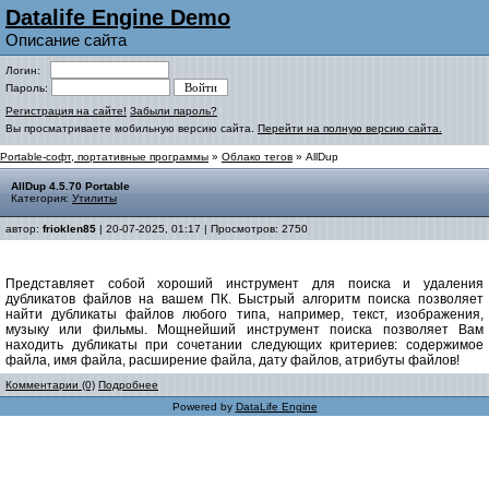
Datalife Engine Demo
Описание сайта
Логин:
Пароль:
Регистрация на сайте!
Забыли пароль?
Вы просматриваете мобильную версию сайта.
Перейти на полную версию сайта.
Portable-софт, портативные программы
»
Облако тегов
» AllDup
AllDup 4.5.70 Portable
Категория:
Утилиты
автор:
frioklen85
| 20-07-2025, 01:17 | Просмотров: 2750
Представляет собой хороший инструмент для поиска и удаления
дубликатов файлов на вашем ПК. Быстрый алгоритм поиска позволяет
найти дубликаты файлов любого типа, например, текст, изображения,
музыку или фильмы. Мощнейший инструмент поиска позволяет Вам
находить дубликаты при сочетании следующих критериев: содержимое
файла, имя файла, расширение файла, дату файлов, атрибуты файлов!
Комментарии (0)
Подробнее
Powered by
DataLife Engine