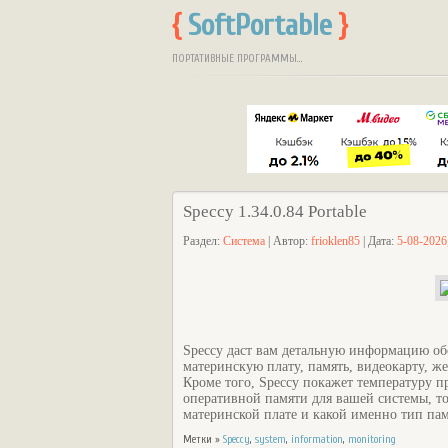
{
SoftPortable
}
ПОРТАТИВНЫЕ ПРОГРАММЫ...
Speccy 1.34.0.84 Portable
Раздел:
Система
| Автор:
frioklen85
| Дата:
5-08-2026
Speccy даст вам детальную информацию об
материнскую плату, память, видеокарту, же
Кроме того, Speccy покажет температуру п
оперативной памяти для вашей системы, то
материнской плате и какой именно тип п
Метки »
Speccy
,
system
,
information
,
monitoring