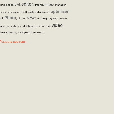
editor
dvd
Image
,
,
,
,
,
,
Downloader
graphic
Manager
optimizer
,
,
,
,
,
,
messenger
movie
mp3
multimedia
music
Photo
player
,
,
,
,
,
,
,
pdf
picture
recovery
registry
restore
video
,
,
,
,
,
,
,
ripper
security
speed
Studio
System
text
,
,
,
Viewer
Xilisoft
конвертер
редактор
Показать все теги