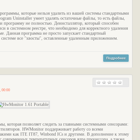
программы, которые нельзя удалить из вашей системы стандартными
ogram Uninstaller умеет удалять остаточные файлы, то есть файлы,
или программу не полностью. Деинсталлятор, который способен
иси в системном реестре, что необходимо для корректного удаления
е. Данная программа не просто запускает стандартный
в системе все "хвосты", оставленные удаленным приложением.
Подробнее
, 00:00
мы, которая позволяет следить за главными системными сенсорами:
нтиляторов. HWMonitor поддерживает работу со всеми
кими как ITE IT87, Winbond ICs и другими. В дополнение к этому
современных температурных сенсоров ядра процессора, а также