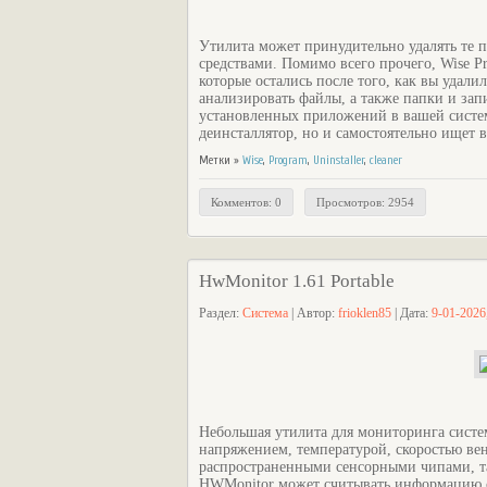
Утилита может принудительно удалять те 
средствами. Помимо всего прочего, Wise Pr
которые остались после того, как вы удал
анализировать файлы, а также папки и зап
установленных приложений в вашей систем
деинсталлятор, но и самостоятельно ищет 
Метки »
Wise
,
Program
,
Uninstaller
,
cleaner
Комментов: 0
Просмотров: 2954
HwMonitor 1.61 Portable
Раздел:
Система
| Автор:
frioklen85
| Дата:
9-01-2026
Небольшая утилита для мониторинга систе
напряжением, температурой, скоростью ве
распространенными сенсорными чипами, та
HWMonitor может считывать информацию с 