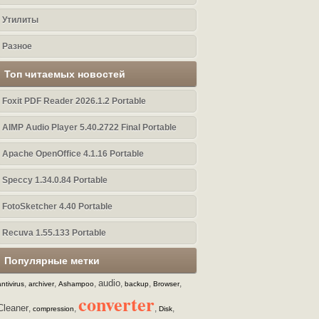
Утилиты
Разное
Топ читаемых новостей
Foxit PDF Reader 2026.1.2 Portable
AIMP Audio Player 5.40.2722 Final Portable
Apache OpenOffice 4.1.16 Portable
Speccy 1.34.0.84 Portable
FotoSketcher 4.40 Portable
Recuva 1.55.133 Portable
Популярные метки
audio
,
,
,
,
,
,
antivirus
archiver
Ashampoo
backup
Browser
converter
Cleaner
,
,
,
,
compression
Disk