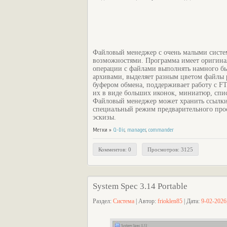
Файловый менеджер с очень малыми систе
возможностями. Программа имеет оригина
операции с файлами выполнять намного бы
архивами, выделяет разным цветом файлы 
буфером обмена, поддерживает работу с FT
их в виде больших иконок, миниатюр, спи
Файловый менеджер может хранить ссылки 
специальный режим предварительного прос
эскизы.
Метки »
Q-Dir
,
manager
,
commander
Комментов: 0
Просмотров: 3125
System Spec 3.14 Portable
Раздел:
Система
| Автор:
frioklen85
| Дата:
9-02-2026