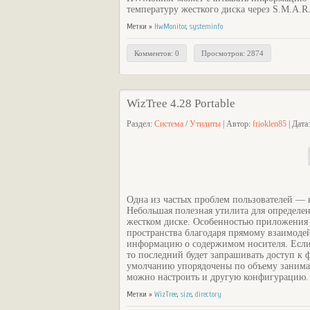
температуру жесткого диска через S.M.A.R
Метки »
HwMonitor
,
systeminfo
Комментов: 0
Просмотров: 2874
WizTree 4.28 Portable
Раздел:
Система
/
Утилиты
| Автор:
frioklen85
| Дата
Одна из частых проблем пользователей — 
Небольшая полезная утилита для определен
жестком диске. Особенностью приложения я
пространства благодаря прямому взаимоде
информацию о содержимом носителя. Если 
то последний будет запрашивать доступ к фа
умолчанию упорядочены по объему занимае
можно настроить и другую конфигурацию.
Метки »
WizTree
,
size
,
directory