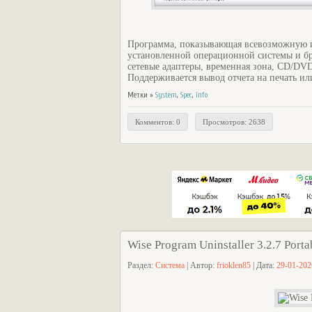
Программа, показывающая всевозможную и
установленной операционной системы и брау
сетевые адаптеры, временная зона, CD/DVD
Поддерживается вывод отчета на печать ил
Метки »
System
,
Spec
,
info
Комментов: 0
Просмотров: 2638
Wise Program Uninstaller 3.2.7 Porta
Раздел:
Система
| Автор:
frioklen85
| Дата:
29-01-202