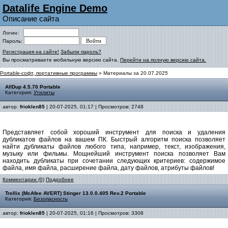
Datalife Engine Demo
Описание сайта
Логин:
Пароль:
Регистрация на сайте!
Забыли пароль?
Вы просматриваете мобильную версию сайта.
Перейти на полную версию сайта.
Portable-софт, портативные программы
» Материалы за 20.07.2025
AllDup 4.5.70 Portable
Категория:
Утилиты
автор:
frioklen85
| 20-07-2025, 01:17 | Просмотров: 2748
Представляет собой хороший инструмент для поиска и удаления
дубликатов файлов на вашем ПК. Быстрый алгоритм поиска позволяет
найти дубликаты файлов любого типа, например, текст, изображения,
музыку или фильмы. Мощнейший инструмент поиска позволяет Вам
находить дубликаты при сочетании следующих критериев: содержимое
файла, имя файла, расширение файла, дату файлов, атрибуты файлов!
Комментарии (0)
Подробнее
Trellix (McAfee AVERT) Stinger 13.0.0.405 Rev.2 Portable
Категория:
Безопасность
автор:
frioklen85
| 20-07-2025, 01:16 | Просмотров: 3308