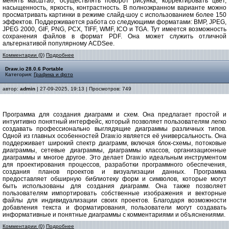
менять масштаб, осуществлять поворот рисунка, корректировать цвет,
насыщенность, яркость, контрастность. В полноэкранном варианте можно
просматривать картинки в режиме слайд-шоу с использованием более 150
эффектов. Поддерживается работа со следующими форматами: BMP, JPEG,
JPEG 2000, GIF, PNG, PCX, TIFF, WMF, ICO и TGA. Тут имеется возможность
сохранения файлов в формат PDF. Она может служить отличной
альтернативой популярному ACDSee.
Комментарии (0)
Подробнее
Draw.io 28.0.6 Portable
Категория:
Графика и фото
автор:
admin
| 27-09-2025, 19:13 | Просмотров: 749
Программа для создания диаграмм и схем. Она предлагает простой и
интуитивно понятный интерфейс, который позволяет пользователям легко
создавать профессионально выглядящие диаграммы различных типов.
Одной из главных особенностей Draw.io является её универсальность. Она
поддерживает широкий спектр диаграмм, включая блок-схемы, потоковые
диаграммы, сетевые диаграммы, диаграммы классов, организационные
диаграммы и многое другое. Это делает Draw.io идеальным инструментом
для проектирования процессов, разработки программного обеспечения,
создания планов проектов и визуализации данных. Программа
предоставляет обширную библиотеку форм и символов, которые могут
быть использованы для создания диаграмм. Она также позволяет
пользователям импортировать собственные изображения и векторные
файлы для индивидуализации своих проектов. Благодаря возможности
добавления текста и форматирования, пользователи могут создавать
информативные и понятные диаграммы с комментариями и объяснениями.
Комментарии (0)
Подробнее