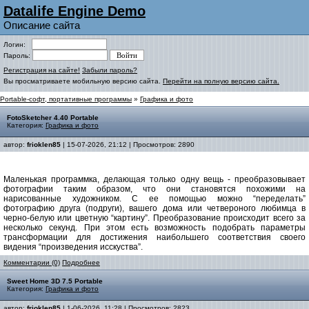
Datalife Engine Demo
Описание сайта
Логин:
Пароль:
Регистрация на сайте!
Забыли пароль?
Вы просматриваете мобильную версию сайта.
Перейти на полную версию сайта.
Portable-софт, портативные программы
»
Графика и фото
FotoSketcher 4.40 Portable
Категория:
Графика и фото
автор:
frioklen85
| 15-07-2026, 21:12 | Просмотров: 2890
Маленькая программка, делающая только одну вещь - преобразовывает
фотографии таким образом, что они становятся похожими на
нарисованные художником. С ее помощью можно “переделать”
фотографию друга (подруги), вашего дома или четвероного любимца в
черно-белую или цветную “картину”. Преобразование происходит всего за
несколько секунд. При этом есть возможность подобрать параметры
трансформации для достижения наибольшего соответствия своего
видения “произведения исскуства”.
Комментарии (0)
Подробнее
Sweet Home 3D 7.5 Portable
Категория:
Графика и фото
автор:
frioklen85
| 1-06-2026, 11:28 | Просмотров: 2823