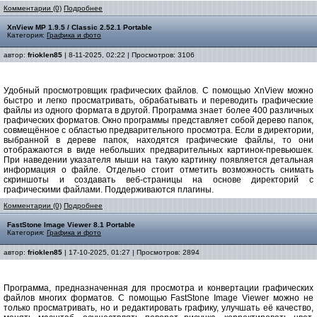
Комментарии (0)
Подробнее
XnView MP 1.9.5 / Classic 2.52.1 Portable
Категория:
Графика и фото
автор:
frioklen85
| 8-11-2025, 02:22 | Просмотров: 3106
Удобный просмотровщик графических файлов. С помощью XnView можно
быстро и легко просматривать, обрабатывать и переводить графические
файлы из одного формата в другой. Программа знает более 400 различных
графических форматов. Окно программы представляет собой дерево папок,
совмещённое с областью предварительного просмотра. Если в директории,
выбранной в дереве папок, находятся графические файлы, то они
отображаются в виде небольших предварительных картинок-превьюшек.
При наведении указателя мыши на такую картинку появляется детальная
информация о файле. Отдельно стоит отметить возможность снимать
скриншоты и создавать веб-страницы на основе директорий с
графическими файлами. Поддерживаются плагины.
Комментарии (0)
Подробнее
FastStone Image Viewer 8.1 Portable
Категория:
Графика и фото
автор:
frioklen85
| 17-10-2025, 01:27 | Просмотров: 2894
Программа, предназначенная для просмотра и конвертации графических
файлов многих форматов. С помощью FastStone Image Viewer можно не
только просматривать, но и редактировать графику, улучшать её качество,