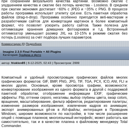
при сохранении визуального качества картинки. Возможно сжатие с
ухудшением качества и сжатие без потерь качества - Lossless. В среднем
при сжатии экономия достигает ~60% с JPEG и ~35% с PNG. В процессе
работы программа использует утилиту cjxl.exe. Есть пакетная обработка
файлов (drag-n-drop). Программа особенно пригодится веб-мастерам и
разработчикам сайтов для конвертации картинок в более компактный
формат, что позволит ускорить работу сайтов. Также полезна для
оптимизации хранения домашних фотоархивов и т.д. Встроенный
оптимизатор уменьшает размер JXL на 10-15% в режиме сжатия без
потерь (Lossless) за счёт подбора лучших параметров.
Комментарии (0)
Подробнее
Imagine 2.3.0 Final Portable + All Plugins
Категория:
Графика и фото
автор:
frioklen85
| 6-12-2025, 02:43 | Просмотров: 2999
Компактный и удобный просмотровщик графических файлов многих
графических форматов: GIF, BMP, PNG, JPG, TIF, TGA, PCX, ICO, ANI, FLI и
многих других. Основные, кроме просмотра графики, возможности:
конвертирование изображения из одного формата в другой с поддержкой
пакетной обработки; отображение информации EXIF; графические
эффекты: Flip, оттенки серого, негативы, выбор глубины цвета, swap colors,
вращение, масштабирование, фильтр эффектов, редактирование палитры;
изменение размеров изображения; извлечение кадров из анимации;
экспорт анимированных gif-ов в AVI-файлы; интеграция в Проводник
Windows; широкие возможности по настройке, в том числе расширение
опций с помощью плагинов; многоязычный интерфейс; может работать как
самостоятельно, так и в качестве плагина к файловому менеджеру Total
Commander.