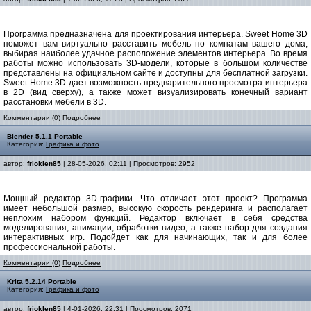
Программа предназначена для проектирования интерьера. Sweet Home 3D
поможет вам виртуально расставить мебель по комнатам вашего дома,
выбирая наиболее удачное расположение элементов интерьера. Во время
работы можно использовать 3D-модели, которые в большом количестве
представлены на официальном сайте и доступны для бесплатной загрузки.
Sweet Home 3D дает возможность предварительного просмотра интерьера
в 2D (вид сверху), а также может визуализировать конечный вариант
расстановки мебели в 3D.
Комментарии (0)
Подробнее
Blender 5.1.1 Portable
Категория:
Графика и фото
автор:
frioklen85
| 28-05-2026, 02:11 | Просмотров: 2952
Мощный редактор 3D-графики. Что отличает этот проект? Программа
имеет небольшой размер, высокую скорость рендеринга и располагает
неплохим набором функций. Редактор включает в себя средства
моделирования, анимации, обработки видео, а также набор для создания
интерактивных игр. Подойдет как для начинающих, так и для более
профессиональной работы.
Комментарии (0)
Подробнее
Krita 5.2.14 Portable
Категория:
Графика и фото
автор:
frioklen85
| 4-01-2026, 22:31 | Просмотров: 2071