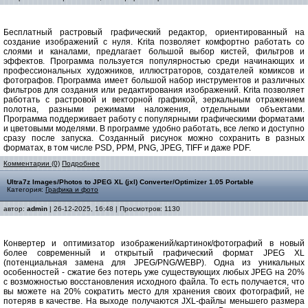
Бесплатный растровый графический редактор, ориентированный на
создание изображений с нуля. Krita позволяет комфортно работать со
слоями и каналами, предлагает большой выбор кистей, фильтров и
эффектов. Программа пользуется популярностью среди начинающих и
профессиональных художников, иллюстраторов, создателей комиксов и
фотографов. Программа имеет большой набор инструментов и различных
фильтров для создания или редактирования изображений. Krita позволяет
работать с растровой и векторной графикой, зеркальным отражением
полотна, разными режимами наложения, отдельными объектами.
Программа поддерживает работу с популярными графическими форматами
и цветовыми моделями. В программе удобно работать, все легко и доступно
сразу после запуска. Созданный рисунок можно сохранить в разных
форматах, в том числе PSD, PPM, PNG, JPEG, TIFF и даже PDF.
Комментарии (0)
Подробнее
Ultra7z Images/Photos to JPEG XL (jxl) Converter/Optimizer 1.05 Portable
Категория:
Графика и фото
автор:
admin
| 26-12-2025, 16:48 | Просмотров: 1130
Конвертер и оптимизатор изображений/картинок/фотографий в новый
более современный и открытый графический формат JPEG XL
(потенциальная замена для JPEG/PNG/WEBP). Одна из уникальных
особенностей - сжатие без потерь уже существующих любых JPEG на 20%
с возможностью восстановления исходного файла. То есть получается, что
вы можете на 20% сократить место для хранения своих фотографий, не
потеряв в качестве. На выходе получаются JXL-файлы меньшего размера