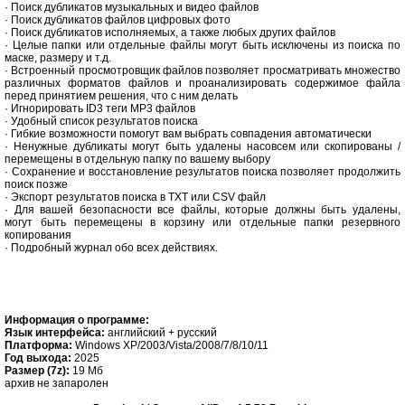
· Поиск дубликатов музыкальных и видео файлов
· Поиск дубликатов файлов цифровых фото
· Поиск дубликатов исполняемых, а также любых других файлов
· Целые папки или отдельные файлы могут быть исключены из поиска по
маске, размеру и т.д.
· Встроенный просмотровщик файлов позволяет просматривать множество
различных форматов файлов и проанализировать содержимое файла
перед принятием решения, что с ним делать
· Игнорировать ID3 теги MP3 файлов
· Удобный список результатов поиска
· Гибкие возможности помогут вам выбрать совпадения автоматически
· Ненужные дубликаты могут быть удалены насовсем или скопированы /
перемещены в отдельную папку по вашему выбору
· Сохранение и восстановление результатов поиска позволяет продолжить
поиск позже
· Экспорт результатов поиска в TXT или CSV файл
· Для вашей безопасности все файлы, которые должны быть удалены,
могут быть перемещены в корзину или отдельные папки резервного
копирования
· Подробный журнал обо всех действиях.
Информация о программе:
Язык интерфейса:
английский + русский
Платформа:
Windows XP/2003/Vista/2008/7/8/10/11
Год выхода:
2025
Размер (7z):
19 Мб
архив не запаролен