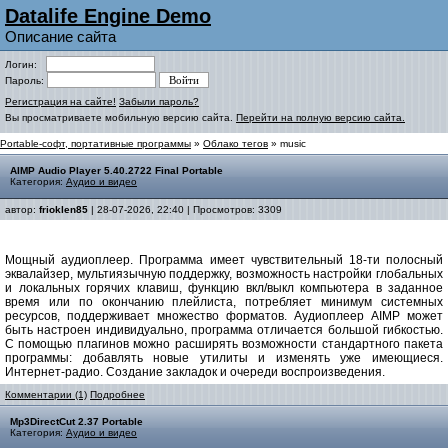
Datalife Engine Demo
Описание сайта
Логин:
Пароль:
Регистрация на сайте!
Забыли пароль?
Вы просматриваете мобильную версию сайта.
Перейти на полную версию сайта.
Portable-софт, портативные программы
»
Облако тегов
» music
AIMP Audio Player 5.40.2722 Final Portable
Категория:
Аудио и видео
автор:
frioklen85
| 28-07-2026, 22:40 | Просмотров: 3309
Мощный аудиоплеер. Программа имеет чувствительный 18-ти полосный
эквалайзер, мультиязычную поддержку, возможность настройки глобальных
и локальных горячих клавиш, функцию вкл/выкл компьютера в заданное
время или по окончанию плейлиста, потребляет минимум системных
ресурсов, поддерживает множество форматов. Аудиоплеер AIMP может
быть настроен индивидуально, программа отличается большой гибкостью.
С помощью плагинов можно расширять возможности стандартного пакета
программы: добавлять новые утилиты и изменять уже имеющиеся.
Интернет-радио. Создание закладок и очереди воспроизведения.
Комментарии (1)
Подробнее
Mp3DirectCut 2.37 Portable
Категория:
Аудио и видео