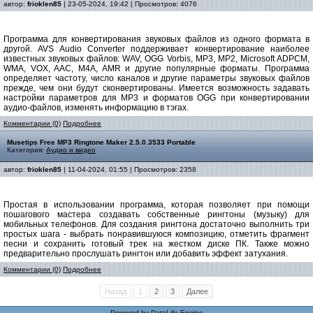
автор:
frioklen85
| 23-05-2024, 19:42 | Просмотров: 4076
Программа для конвертирования звуковых файлов из одного формата в
другой. AVS Audio Converter поддерживает конвертирование наиболее
известных звуковых файлов: WAV, OGG Vorbis, MP3, MP2, Microsoft ADPCM,
WMA, VOX, AAC, M4A, AMR и другие популярные форматы. Программа
определяет частоту, число каналов и другие параметры звуковых файлов
прежде, чем они будут сконвертированы. Имеется возможность задавать
настройки параметров для MP3 и форматов OGG при конвертировании
аудио-файлов, изменять информацию в тэгах.
Комментарии (0)
Подробнее
Musetips Free MP3 Ringtone Maker 2.5.0.3533 Portable
Категория:
Аудио и видео
автор:
frioklen85
| 11-04-2024, 01:55 | Просмотров: 2358
Простая в использовании программа, которая позволяет при помощи
пошагового мастера создавать собственные рингтоны (музыку) для
мобильных телефонов. Для создания рингтона достаточно выполнить три
простых шага - выбрать понравившуюся композицию, отметить фрагмент
песни и сохранить готовый трек на жестком диске ПК. Также можно
предварительно прослушать рингтон или добавить эффект затухания.
Комментарии (0)
Подробнее
Назад
1
2
3
Далее
Powered by
DataLife Engine