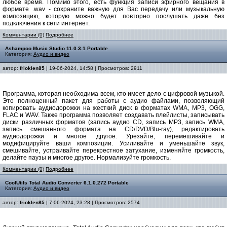
любое время. Помимо этого, есть функция записи эфирного вещания в
формате .wav - сохраните важную для Вас передачу или музыкальную
композицию, которую можно будет повторно послушать даже без
подключения к сети интернет.
Комментарии (0)
Подробнее
Ashampoo Music Studio 11.0.3.1 Portable
Категория:
Аудио и видео
автор:
frioklen85
| 19-06-2024, 14:58 | Просмотров: 2911
Программа, которая необходима всем, кто имеет дело с цифровой музыкой.
Это полноценный пакет для работы с аудио файлами, позволяющий
копировать аудиодорожки на жесткий диск в форматах WMA, MP3, OGG,
FLAC и WAV. Также программа позволяет создавать плейлисты, записывать
диски различных форматов (запись аудио CD, запись MP3, запись WMA,
запись смешанного формата на CD/DVD/Blu-ray), редактировать
аудиодорожки и многое другое. Урезайте, перемешивайте и
модифицируйте ваши композиции. Усиливайте и уменьшайте звук,
смешивайте, устраивайте перекрестное затухание, изменяйте громкость,
делайте паузы и многое другое. Нормализуйте громкость.
Комментарии (0)
Подробнее
CoolUtils Total Audio Converter 6.1.0.272 Portable
Категория:
Аудио и видео
автор:
frioklen85
| 7-06-2024, 23:28 | Просмотров: 2574