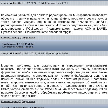
автор:
frioklen85
| 10-12-2024, 01:54 | Просмотров: 2751
Компактная утилита для прямого редактирования MP3-файлов: позволяет
обрезать тишину в начале и/или конце файла, нормализировать звук, а
также плавно убирать его в конце композиции, обьединять файлы,
редактировать ID3-тэги и записывать Mp3 непосредственно на диск - без
декомпрессии в PCM-формат (поддерживаются кодеки ACM и LAME).
Русская версия. В комплекте lame encoder и mpglib!
Комментарии (0)
Подробнее
TagScanner 6.1.18 Portable
Категория:
Аудио и видео
автор:
frioklen85
| 28-11-2024, 19:02 | Просмотров: 2896
Мощная программа для организации и управления музыкальными
архивами. TagScanner переименовывает музыкальные файлы различных
форматов так, чтобы в их имени содержалось информация из тэгов. Также
программа позволяет сгенерировать тэг по имени файла/директории или
изменить значения необходимых полей в пакетном режиме. Программа
имеет широкие возможности для получения информации об альбоме из
онлайн баз, таких как freedb или Amazon. Поддерживаются теги ID3v1 и
ID3v2, Vorbis Comments, APEv2, WMA и MP4. Универсальный редактор ТЭГов
поможет быстро и удобно обработать необходимую информацию, в том
числе в пакетном режиме.
Комментарии (0)
Подробнее
EAC Exact Audio Copy 1.8 Portable