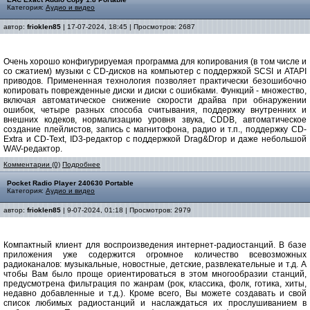
Категория:
Аудио и видео
автор:
frioklen85
| 17-07-2024, 18:45 | Просмотров: 2687
Очень хорошо конфигурируемая программа для копирования (в том числе и
со сжатием) музыки с CD-дисков на компьютер с поддержкой SCSI и ATAPI
приводов. Примененная технология позволяет практически безошибочно
копировать поврежденные диски и диски с ошибками. Функций - множество,
включая автоматическое снижение скорости драйва при обнаружении
ошибок, четыре разных способа считывания, поддержку внутренних и
внешних кодеков, нормализацию уровня звука, CDDB, автоматическое
создание плейлистов, запись с магнитофона, радио и т.п., поддержку CD-
Extra и CD-Text, ID3-редактор с поддержкой Drag&Drop и даже небольшой
WAV-редактор.
Комментарии (0)
Подробнее
Pocket Radio Player 240630 Portable
Категория:
Аудио и видео
автор:
frioklen85
| 9-07-2024, 01:18 | Просмотров: 2979
Компактный клиент для воспроизведения интернет-радиостанций. В базе
приложения уже содержится огромное количество всевозможных
радиоканалов: музыкальные, новостные, детские, развлекательные и т.д. А
чтобы Вам было проще ориентироваться в этом многообразии станций,
предусмотрена фильтрация по жанрам (рок, классика, фолк, готика, хиты,
недавно добавленные и т.д.). Кроме всего, Вы можете создавать и свой
список любимых радиостанций и наслаждаться их прослушиванием в