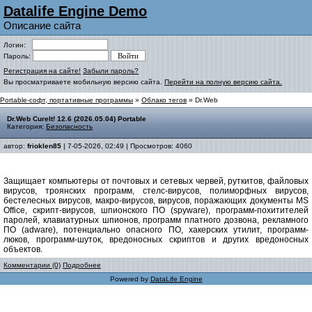
Datalife Engine Demo
Описание сайта
Логин:
Пароль:
Регистрация на сайте!
Забыли пароль?
Вы просматриваете мобильную версию сайта.
Перейти на полную версию сайта.
Portable-софт, портативные программы
»
Облако тегов
» Dr.Web
Dr.Web CureIt! 12.6 (2026.05.04) Portable
Категория:
Безопасность
автор:
frioklen85
| 7-05-2026, 02:49 | Просмотров: 4060
Защищает компьютеры от почтовых и сетевых червей, руткитов, файловых
вирусов, троянских программ, стелс-вирусов, полиморфных вирусов,
бестелесных вирусов, макро-вирусов, вирусов, поражающих документы MS
Office, скрипт-вирусов, шпионского ПО (spyware), программ-похитителей
паролей, клавиатурных шпионов, программ платного дозвона, рекламного
ПО (adware), потенциально опасного ПО, хакерских утилит, программ-
люков, программ-шуток, вредоносных скриптов и других вредоносных
объектов.
Комментарии (0)
Подробнее
Powered by
DataLife Engine