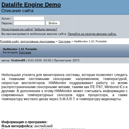
Datalife Engine Demo
Описание сайта
Логин:
Пароль:
Регистрация на сайте!
Забыли пароль?
Вы просматриваете мобильную версию сайта.
Перейти на полную версию сайта.
Portable-софт, портативные программы
»
Система
» HwMonitor 1.61 Portable
HwMonitor 1.61 Portable
Категория:
Система
автор:
frioklen85
| 9-01-2026, 00:00 | Просмотров: 2872
Небольшая утилита для мониторинга системы, которая позволяет следить
за главными системными сенсорами: напряжением, температурой,
скоростью вентиляторов. HWMonitor поддерживает работу со всеми
распространенными сенсорными чипами, такими как ITE IT87, Winbond ICs и
другими. В дополнение к этому HWMonitor может считывать информацию с
современных температурных сенсоров ядра процессора, а также
температуру жесткого диска через S.M.A.R.T. и температуру видеокарты.
Информация о программе:
Язык интерфейса:
английский