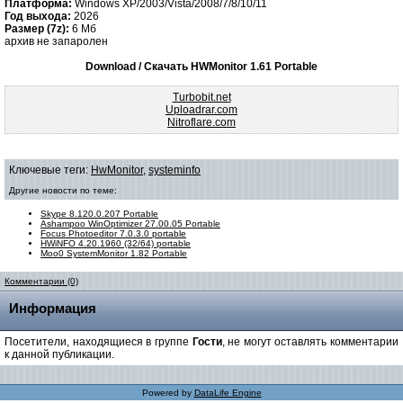
Платформа:
Windows XP/2003/Vista/2008/7/8/10/11
Год выхода:
2026
Размер (7z):
6 Мб
архив не запаролен
Download / Скачать HWMonitor 1.61 Portable
Turbobit.net
Uploadrar.com
Nitroflare.com
Ключевые теги:
HwMonitor
,
systeminfo
Другие новости по теме:
Skype 8.120.0.207 Portable
Ashampoo WinOptimizer 27.00.05 Portable
Focus Photoeditor 7.0.3.0 portable
HWiNFO 4.20.1960 (32/64) portable
Moo0 SystemMonitor 1.82 Portable
Комментарии (0)
Информация
Посетители, находящиеся в группе
Гости
, не могут оставлять комментарии
к данной публикации.
Powered by
DataLife Engine