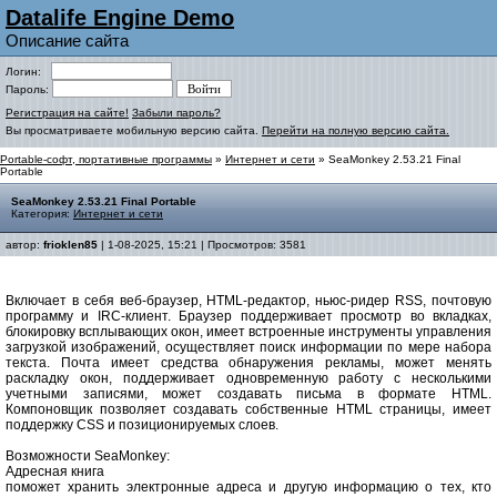
Datalife Engine Demo
Описание сайта
Логин:
Пароль:
Регистрация на сайте!
Забыли пароль?
Вы просматриваете мобильную версию сайта.
Перейти на полную версию сайта.
Portable-софт, портативные программы
»
Интернет и сети
» SeaMonkey 2.53.21 Final
Portable
SeaMonkey 2.53.21 Final Portable
Категория:
Интернет и сети
автор:
frioklen85
| 1-08-2025, 15:21 | Просмотров: 3581
Включает в себя веб-браузер, HTML-редактор, ньюс-ридер RSS, почтовую
программу и IRC-клиент. Браузер поддерживает просмотр во вкладках,
блокировку всплывающих окон, имеет встроенные инструменты управления
загрузкой изображений, осуществляет поиск информации по мере набора
текста. Почта имеет средства обнаружения рекламы, может менять
раскладку окон, поддерживает одновременную работу с несколькими
учетными записями, может создавать письма в формате HTML.
Компоновщик позволяет создавать собственные HTML страницы, имеет
поддержку CSS и позиционируемых слоев.
Возможности SeaMonkey:
Адресная книга
поможет хранить электронные адреса и другую информацию о тех, кто