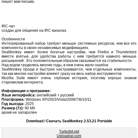
пишет вам письма.
IRC-чат
создан для общения на IRC-каналах.
Особенности
Интегрированный набор требует меньше системных ресурсов, чем все его
компоненты в своих независимых модификациях.
SeaMonkey имеет более богатые настройки, чем Firefox и Thunderbird
вместе взятые, для удобства работы с ним требуется намного меньше
расширений. Это положительным образом сказывается на стабильности.
Над кодом трудились многие годы, в нем очень мало ошибок.
SeaMonkey проще и быстрее настраивается, чем отдельные компоненты,
так как многие настройки влияют сразу на весь набор инструментов.
Mozilla Suite имеет очень глубокую историю, поэтому хорошо знаком
старожилам интернета.
Информация о программе:
Язык интерфейса:
английский + русский
Платформа:
Windows XP/2003/Vista/2008/7/8/10/11
Год выхода:
2025
Размер (7z):
90 Мб
архив не запаролен
Download / Скачать SeaMonkey 2.53.21 Portable
Turbobit.net
Uploadrar.com