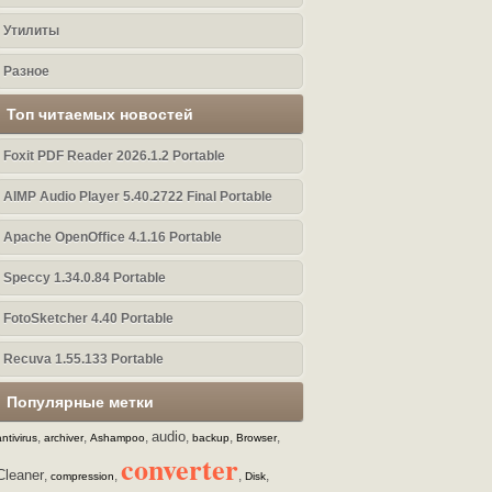
Утилиты
Разное
Топ читаемых новостей
Foxit PDF Reader 2026.1.2 Portable
AIMP Audio Player 5.40.2722 Final Portable
Apache OpenOffice 4.1.16 Portable
Speccy 1.34.0.84 Portable
FotoSketcher 4.40 Portable
Recuva 1.55.133 Portable
Популярные метки
audio
,
,
,
,
,
,
antivirus
archiver
Ashampoo
backup
Browser
converter
Cleaner
,
,
,
,
compression
Disk