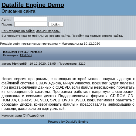
Datalife Engine Demo
Описание сайта
Логин:
Пароль:
Регистрация на сайте!
Забыли пароль?
Вы просматриваете мобильную версию сайта.
Перейти на полную версию сайта.
Portable-софт, портативные программы
» Материалы за 19.12.2020
IsoBuster Pro 4.7 Portable
Категория:
CD/DVD
автор:
frioklen85
| 19-12-2020, 23:05 | Просмотров: 3219
Новая версия программы, с помощью которой можно получить доступ к
файловой системе CD/DVD-диска, минуя Windows. IsoBuster будет полезна
при восстановлении данных с CD/DVD, если файлы невозможно прочитать
из операционной системы. Программа работает напрямую с секторами,
дорожками и сессиями дисков. Поддерживаемые форматы: CD-ROM, CD-
ROM XA, CD-Text, D-i, VCD, SVCD, DVD и DVCD. IsoBuster может работать с
образами дисков, конвертировать файлы и предоставлять информацию о
приводе, даже если он виртуальный.
Комментарии (0)
Подробнее
Powered by
DataLife Engine