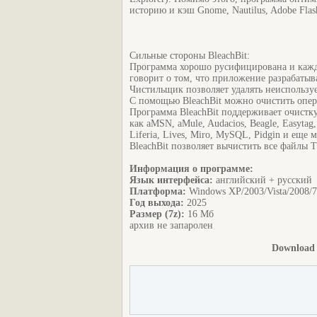
историю и кэш Gnome, Nautilus, Adobe Flas
Сильные стороны BleachBit:
Программа хорошо русифицирована и кажд
говорит о том, что приложение разрабатыва
Чистильщик позволяет удалять неиспользу
С помощью BleachBit можно очистить опер
Программа BleachBit поддерживает очистк
как aMSN, aMule, Audacios, Beagle, Easytag,
Liferia, Lives, Miro, MySQL, Pidgin и еще
BleachBit позволяет вычистить все файлы 
Информация о программе:
Язык интерфейса:
английский + русский
Платформа:
Windows XP/2003/Vista/2008/7
Год выхода:
2025
Размер (7z):
16 Мб
архив не запаролен
Download /