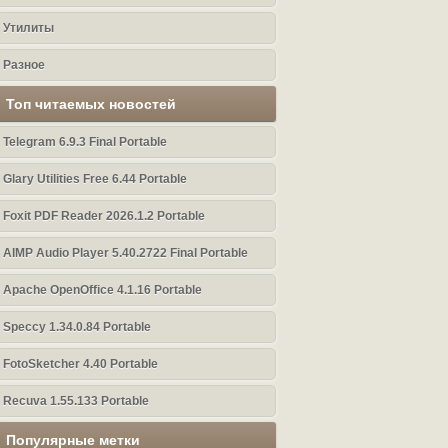
Утилиты
Разное
Топ читаемых новостей
Telegram 6.9.3 Final Portable
Glary Utilities Free 6.44 Portable
Foxit PDF Reader 2026.1.2 Portable
AIMP Audio Player 5.40.2722 Final Portable
Apache OpenOffice 4.1.16 Portable
Speccy 1.34.0.84 Portable
FotoSketcher 4.40 Portable
Recuva 1.55.133 Portable
Популярные метки