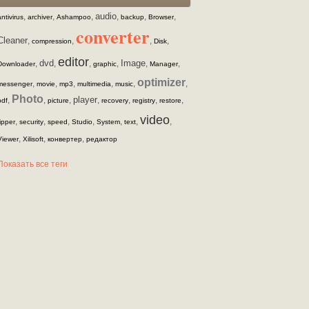
audio
,
,
,
,
,
,
antivirus
archiver
Ashampoo
backup
Browser
converter
Cleaner
,
,
,
,
compression
Disk
editor
dvd
Image
,
,
,
,
,
,
Downloader
graphic
Manager
optimizer
,
,
,
,
,
,
messenger
movie
mp3
multimedia
music
Photo
player
,
,
,
,
,
,
,
pdf
picture
recovery
registry
restore
video
,
,
,
,
,
,
,
ripper
security
speed
Studio
System
text
,
,
,
Viewer
Xilisoft
конвертер
редактор
Показать все теги