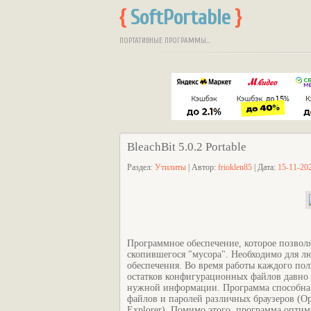
{
SoftPortable
}
ПОРТАТИВНЫЕ ПРОГРАММЫ...
BleachBit 5.0.2 Portable
Раздел:
Утилиты
| Автор:
frioklen85
| Дата:
15-11-202
Программное обеспечение, которое позвол
скопившегося "мусора". Необходимо для л
обеспечения. Во время работы каждого пол
остатков конфигурационных файлов давно 
нужной информации. Программа способна у
файлов и паролей различных браузеров (Ope
Explorer). Помимо этого, программа опти