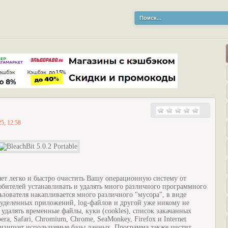
5, 12:58
яет легко и быстро очистить Вашу операционную систему от
юбителей устанавливать и удалять много различного программного
ьзователя накапливается много различного "мусора", в виде
уделенных приложений, log-файлов и другой уже никому не
далять временные файлы, куки (cookles), список закачанных
ra, Safari, Chromium, Chrome, SeaMonkey, Firefox и Internet
мизирует используемые базы данных. Программа также чистит